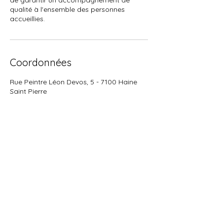
de garantir un accompagnement de
qualité à l'ensemble des personnes
accueillies.
Coordonnées
Rue Peintre Léon Devos, 5 - 7100 Haine
Saint Pierre
0032 (0)478932570
contactelena@arome-home.be
Politique de cookies
Politique de
confidentialité