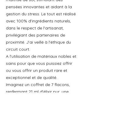
pensées innovantes et aidant à la
gestion du stress. Le tout est réalisé
avec 100% d'ingrédients naturels,
dans le respect de l'artisanat,
privilégiant des partenaires de
proximité. J’ai veillé à l'éthique du
circuit court.
A l’utilisation de matériaux nobles et
sains pour que vous puissiez offrir
ou vous offrir un produit rare et
exceptionnel et de qualité.
Imaginez un coffret de 7 flacons,
renfermant 21 ml d'élixir pur, une
collection de fragrances conçues
pour élever l'esprit et favoriser une
atmosphère créative. C'est un
véritable oracle olfactif, une
expérience sensorielle qui tisse des